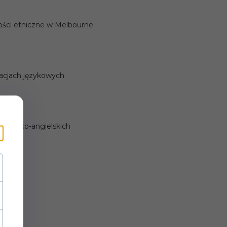
ości etniczne w Melbourne
tuacjach językowych
japońsko-angielskich
dań