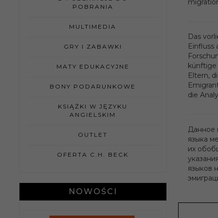
migration
POBRANIA
MULTIMEDIA
Das vorl
Einfluss 
GRY I ZABAWKI
Forschun
künftige
MATY EDUKACYJNE
Eltern, 
Emigrant
BONY PODARUNKOWE
die Anal
KSIĄŻKI W JĘZYKU
ANGIELSKIM
Данное 
OUTLET
языка м
их обоб
OFERTA C.H. BECK
указани
языков 
эмиграци
NOWOŚCI