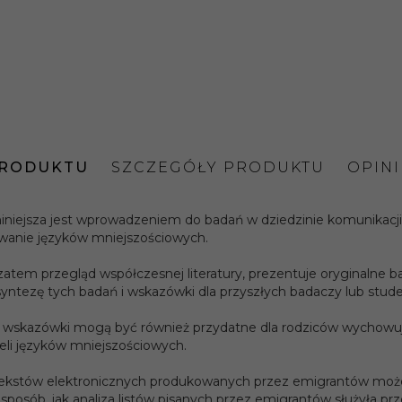
PRODUKTU
SZCZEGÓŁY PRODUKTU
OPIN
niniejsza jest wprowadzeniem do badań w dziedzinie komunikacji
anie języków mniejszościowych.
zatem przegląd współczesnej literatury, prezentuje oryginalne ba
syntezę tych badań i wskazówki dla przyszłych badaczy lub stude
y:
Robert Dębski
 wskazówki mogą być również przydatne dla rodziców wychowują
2008
eli języków mniejszościowych.
ia:
tekstów elektronicznych produkowanych przez emigrantów może r
 sposób, jak analiza listów pisanych przez emigrantów służyła prz
miękka