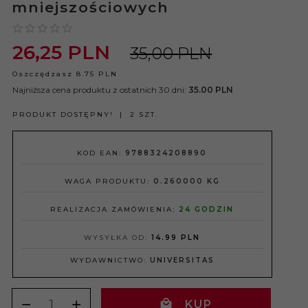
mniejszościowych
26,
25
PLN
35,00 PLN
Oszczędzasz 8.75 PLN
Najniższa cena produktu z ostatnich 30 dni:
35.00 PLN
PRODUKT DOSTĘPNY!
2 SZT.
KOD EAN:
9788324208890
WAGA PRODUKTU:
0.260000
KG
REALIZACJA ZAMÓWIENIA:
24 GODZIN
WYSYŁKA OD:
14.99 PLN
WYDAWNICTWO:
UNIVERSITAS
KUP