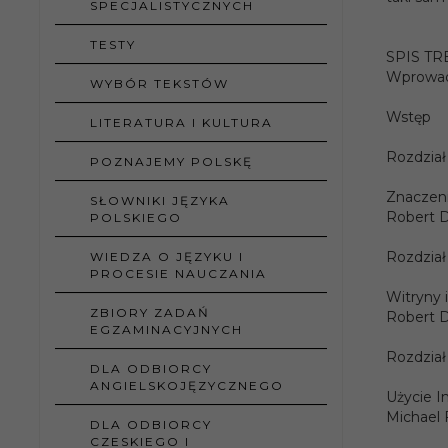
SPECJALISTYCZNYCH
opraw
TESTY
Ilość
SPIS TR
stron:
Wprowadz
WYBÓR TEKSTÓW
Forma
Wstęp
LITERATURA I KULTURA
Rozdział 
POZNAJEMY POLSKĘ
Język
publika
Znaczeni
SŁOWNIKI JĘZYKA
Robert D
POLSKIEGO
Temat
Rozdział
WIEDZA O JĘZYKU I
PROCESIE NAUCZANIA
ISBN:
Witryny 
ZBIORY ZADAŃ
Robert D
EGZAMINACYJNYCH
Rozdział
DLA ODBIORCY
ANGIELSKOJĘZYCZNEGO
Użycie I
Michael 
DLA ODBIORCY
CZESKIEGO I