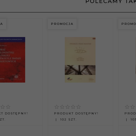
POLECAMY TA
JA
PROMOCJA
PROMO
OSTĘPNY!
99
PRODUKT DOSTĘPNY!
19
epetytorium
T DOSTĘPNY!
PRODUKT DOSTĘPNY!
PROD
niemieckiego Z
Matematyka. Kącik
ZT.
102 SZT.
103
ki
olimpijski. Część II.
dniozaawansow
Algebra