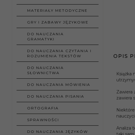
MATERIAŁY METODYCZNE
GRY I ZABAWY JĘZYKOWE
DO NAUCZANIA
GRAMATYKI
DO NAUCZANIA CZYTANIA I
OPIS 
ROZUMIENIA TEKSTÓW
DO NAUCZANIA
SŁOWNICTWA
Książka 
utrzymyw
DO NAUCZANIA MÓWIENIA
Zawiera 
DO NAUCZANIA PISANIA
zawiera 
Autorz
ORTOGRAFIA
Niektóre
Rok
nauczyci
wydan
SPRAWNOŚCI
Analiza 
Rodzaj
DO NAUCZANIA JĘZYKÓW
taki sam