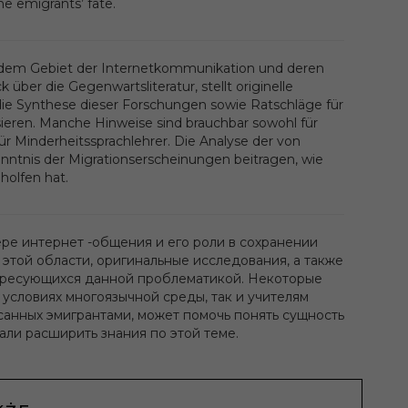
he emigrants’ fate.
uf dem Gebiet der Internetkommunikation und deren
 über die Gegenwartsliteratur, stellt originelle
t die Synthese dieser Forschungen sowie Ratschläge für
ssieren. Manche Hinweise sind brauchbar sowohl für
für Minderheitssprachlehrer. Die Analyse der von
nntnis der Migrationserscheinungen beitragen, wie
holfen hat.
ре интернет -общения и его роли в сохранении
этой области, оригинальные исследования, а также
тересующихся данной проблематикой. Некоторые
 условиях многоязычной среды, так и учителям
санных эмигрантами, может помочь понять сущность
гали расширить знания по этой теме.