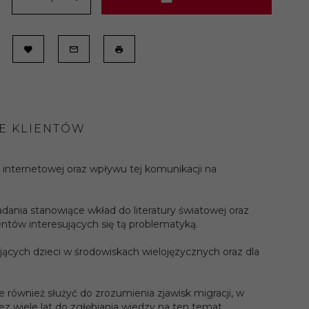
TERAZ!
IE KLIENTÓW
 internetowej oraz wpływu tej komunikacji na
dania stanowiące wkład do literatury światowej oraz
ntów interesujących się tą problematyką.
cych dzieci w środowiskach wielojęzycznych oraz dla
ównież służyć do zrozumienia zjawisk migracji, w
ez wiele lat do zgłębiania wiedzy na ten temat.