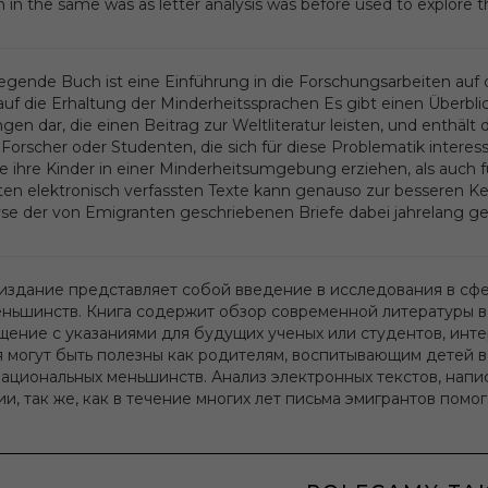
 in the same was as letter analysis was before used to explore t
iegende Buch ist eine Einführung in die Forschungsarbeiten a
auf die Erhaltung der Minderheitssprachen Es gibt einen Überblick
gen dar, die einen Beitrag zur Weltliteratur leisten, und enthäl
 Forscher oder Studenten, die sich für diese Problematik intere
die ihre Kinder in einer Minderheitsumgebung erziehen, als auch 
en elektronisch verfassten Texte kann genauso zur besseren Ke
yse der von Emigranten geschriebenen Briefe dabei jahrelang ge
издание представляет собой введение в исследования в сфе
еньшинств. Книга содержит обзор современной литературы в 
щение с указаниями для будущих ученых или студентов, ин
я могут быть полезны как родителям, воспитывающим детей в
национальных меньшинств. Анализ электронных текстов, напи
и, так же, как в течение многих лет письма эмигрантов помо