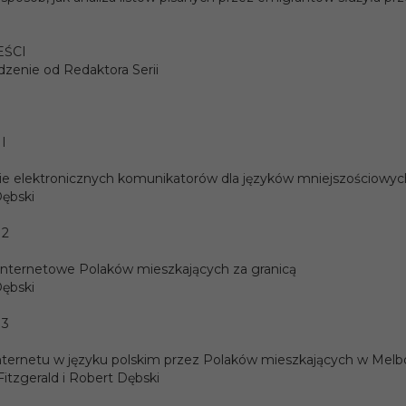
y:
EŚCI
208
enie od Redaktora Serii
t:
13.5 x 20.5
I
polski
cji:
e elektronicznych komunikatorów dla języków mniejszościowyc
ębski
yka:
język polski jako obcy
 2
978-83-242-0889-0
internetowe Polaków mieszkających za granicą
ębski
 3
nternetu w języku polskim przez Polaków mieszkających w Mel
Fitzgerald i Robert Dębski