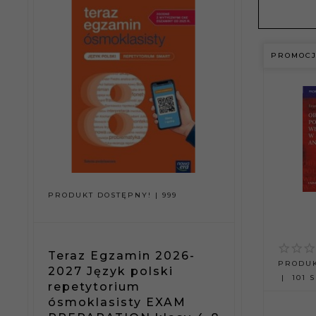
PROMOC
PRODUKT DOSTĘPNY!
999
PRODUKT D
Teraz Egzamin 2026-
Nowe R
PRODUK
2027 Język polski
języka 
101 S
repetytorium
gramaty
ę
ósmoklasisty EXAM
dlaśre