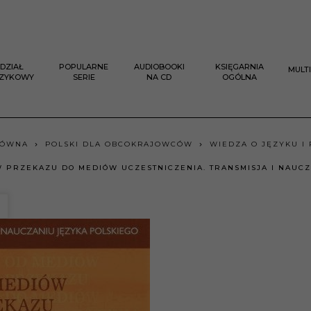
DZIAŁ
POPULARNE
AUDIOBOOKI
KSIĘGARNIA
MULT
ĘZYKOWY
SERIE
NA CD
OGÓLNA
ŁÓWNA
POLSKI DLA OBCOKRAJOWCÓW
WIEDZA O JĘZYKU I
 PRZEKAZU DO MEDIÓW UCZESTNICZENIA. TRANSMISJA I NAUC
A