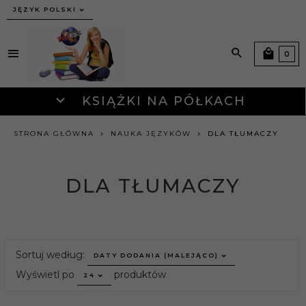
JĘZYK POLSKI
0
KSIĄŻKI NA PÓŁKACH
STRONA GŁÓWNA
NAUKA JĘZYKÓW
DLA TŁUMACZY
DLA TŁUMACZY
sort
Sortuj według:
DATY DODANIA (MALEJĄCO)
pop
Wyświetl po
produktów
24