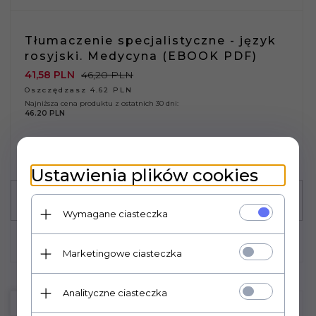
Tłumaczenie specjalistyczne - język
rosyjski. Medycyna (EBOOK PDF)
41,
58
PLN
46,20 PLN
Oszczędzasz 4.62 PLN
Najniższa cena produktu z ostatnich 30 dni:
46.20 PLN
Ustawienia plików cookies
Wymagane ciasteczka
Marketingowe ciasteczka
Analityczne ciasteczka
PROMOCJA