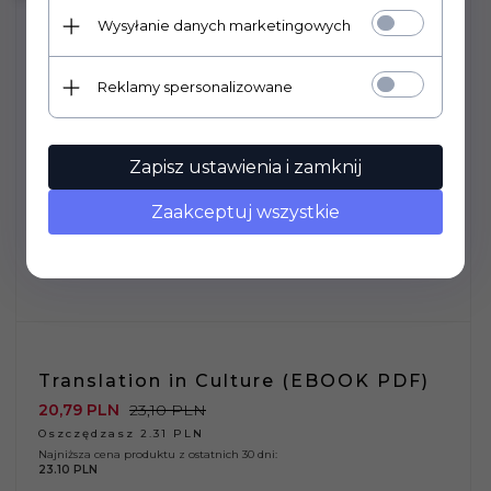
Wysyłanie danych marketingowych
Reklamy spersonalizowane
Zapisz ustawienia i zamknij
Zaakceptuj wszystkie
Translation in Culture (EBOOK PDF)
20,
79
PLN
23,10 PLN
Oszczędzasz 2.31 PLN
Najniższa cena produktu z ostatnich 30 dni:
23.10 PLN