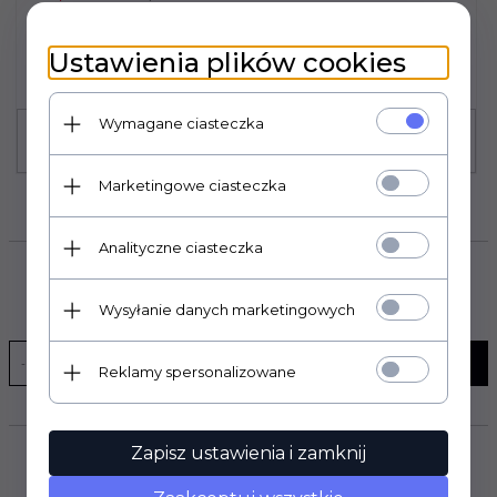
Oszczędzasz 9.87 PLN
Najniższa cena produktu z ostatnich 30 dni:
32.90 PLN
Ustawienia plików cookies
Wymagane ciasteczka
Marketingowe ciasteczka
Analityczne ciasteczka
SUBSKRYPCJA
Wysyłanie danych marketingowych
WYŚLIJ
Reklamy spersonalizowane
Zapisz ustawienia i zamknij