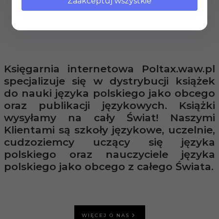
Zaakceptuj wszystkie
Księgarnia internetowa Poltax.waw.pl
specjalizuje się w dystrybucji książek
do nauki języka polskiego jako obcego
oraz publikacji językowych. Książki
wysyłamy na cały Świat! Naszymi
Klientami są szkoły językowe, uczelnie,
cudzoziemcy uczący się języka
polskiego oraz nauczyciele języka
polskiego jako obcego z całego Świata.
WIĘCEJ O NAS