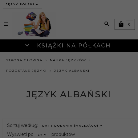
JĘZYK POLSKI
0
KSIĄŻKI NA PÓŁKACH
STRONA GŁÓWNA
NAUKA JĘZYKÓW
POZOSTAŁE JĘZYKI
JĘZYK ALBAŃSKI
JĘZYK ALBAŃSKI
sort
Sortuj według:
DATY DODANIA (MALEJĄCO)
pop
Wyświetl po
produktów
24