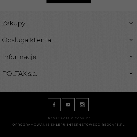
Zakupy
Obsługa klienta
Informacje
POLTAX s.c.
INFORMACJA O COOKIES
OPROGRAMOWANIE SKLEPU INTERNETOWEGO
REDCART.PL
ksiegarnia@poltax.waw.pl