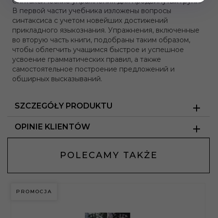
Синтаксические упражнения для продвинутых групп.
В первой части учебника изложены вопросы
синтаксиса с учетом новейших достижений
прикладного языкознания. Упражнения, включенные
во вторую часть книги, подобраны таким образом,
чтобы облегчить учащимся быстрое и успешное
усвоение грамматических правил, а также
самостоятельное построение предложений и
обширных высказываний.
SZCZEGÓŁY PRODUKTU
OPINIE KLIENTÓW
POLECAMY TAKŻE
PROMOCJA