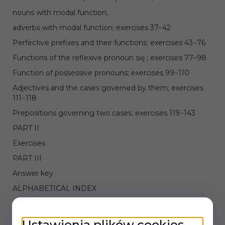
nouns with modal function,
adverbs with modal function; exercises 37−42
Perfective prefixes and their functions; exercises 43−76
Functions of the reflexive pronoun się ; exercises 77−98
Function of possessive pronouns; exercises 99−110
Adjectives and the cases governed by them; exercises
111−118
Prepositions governing two cases; exercises 119−143
PART II
Exercises
PART III
Answer key
ALPHABETICAL INDEX
BIBLIOGRAPHY
Ustawienia plików cookies