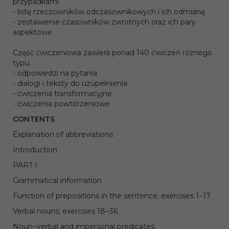
przypadkami
- listę rzeczowników odczasownikowych i ich odmianę
- zestawienie czasowników zwrotnych oraz ich pary
aspektowe
Część ćwiczeniowa zawiera ponad 140 ćwiczeń różnego
typu:
- odpowiedzi na pytania
- dialogi i teksty do uzupełnienia
- ćwiczenia transformacyjne
- ćwiczenia powtórzeniowe
CONTENTS
Explanation of abbreviations
Introduction
PART I
Grammatical information
Function of prepositions in the sentence; exercises 1−17
Verbal nouns; exercises 18−36
Noun−verbal and impersonal predicates,