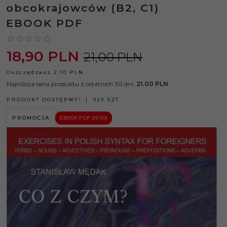
obcokrajowców (B2, C1)
EBOOK PDF
18,
90
PLN
21,00 PLN
Oszczędzasz 2.10 PLN
Najniższa cena produktu z ostatnich 30 dni:
21.00 PLN
PRODUKT DOSTĘPNY!
929 SZT.
PROMOCJA
EBOOK PDF (JPJO)