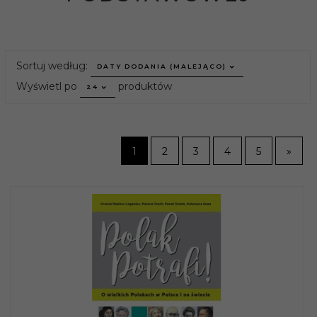
sort
Sortuj według:
DATY DODANIA (MALEJĄCO)
pop
Wyświetl po
produktów
24
1
2
3
4
5
»