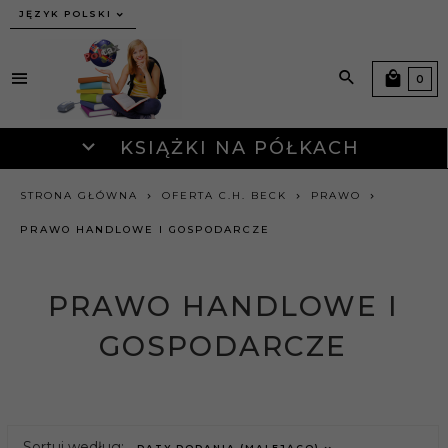
JĘZYK POLSKI
0
KSIĄŻKI NA PÓŁKACH
STRONA GŁÓWNA
OFERTA C.H. BECK
PRAWO
PRAWO HANDLOWE I GOSPODARCZE
PRAWO HANDLOWE I
GOSPODARCZE
sort
Sortuj według:
DATY DODANIA (MALEJĄCO)