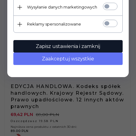
Wysyłanie danych marketingowych
Reklamy spersonalizowane
Zapisz ustawienia i zamknij
Zaakceptuj wszystkie
EDYCJA HANDLOWA. Kodeks spółek
handlowych. Krajowy Rejestr Sądowy.
Prawo upadłościowe. 12 innych aktów
prawnych
69,
42
PLN
89,00 PLN
Oszczędzasz 19.58 PLN
Najniższa cena produktu z ostatnich 30 dni:
89.00 PLN