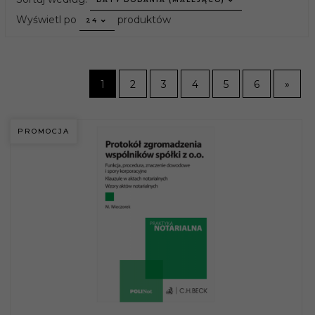
pop
Wyświetl po
produktów
24
1
2
3
4
5
6
»
PROMOCJA