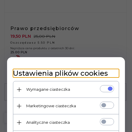
Prawo przedsiębiorców
19,
50
PLN
25,00 PLN
Oszczędzasz 5.50 PLN
Najniższa cena produktu z ostatnich 30 dni:
25.00 PLN
Ustawienia plików cookies
Wymagane ciasteczka
Marketingowe ciasteczka
PROMOCJA
Analityczne ciasteczka