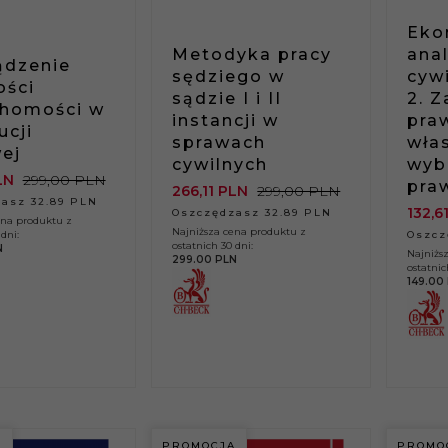
Eko
Metodyka pracy
ana
ądzenie
sędziego w
cyw
ości
sądzie I i II
2. 
chomości w
instancji w
pra
ucji
sprawach
włas
ej
cywilnych
wyb
LN
299,00 PLN
pra
266,
11
PLN
299,00 PLN
asz 32.89 PLN
132,
6
Oszczędzasz 32.89 PLN
ena produktu z
Najniższa cena produktu z
dni:
Oszcz
ostatnich 30 dni:
N
Najniżs
299.00 PLN
ostatnic
149.00
A
PROMOCJA
PROMO