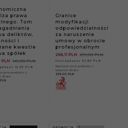
nomiczna
liza prawa
Granice
ilnego. Tom
modyfikacji
Zagadnienia
odpowiedzialności
wa deliktów,
za naruszenie
ności i
umowy w obrocie
rane kwestie
profesjonalnym
wa spółek
266,
11
PLN
299,00 PLN
1
PLN
149,00 PLN
Oszczędzasz 32.89 PLN
Najniższa cena produktu z
ędzasz 16.39 PLN
ostatnich 30 dni:
za cena produktu z
299.00 PLN
h 30 dni:
 PLN
CJA
PROMOCJA