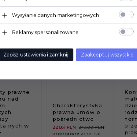
Wysyłanie danych marketingowych
Reklamy spersonalizowane
Zapisz ustawienia i zamknij
Zaakceptuj wszystkie
 DOSTĘPNY!
PRODUKT DOSTĘPNY!
PROD
.
5 SZT.
50 
ty prawne
Kon
ru nad
mał
em
Charakterystyka
dzi
tych
prawna umów o
rod
szy
pośrednictwo
nor
talnych w
orze
221,
61
PLN
249,00 PLN
e
pra
Oszczędzasz 27.39 PLN