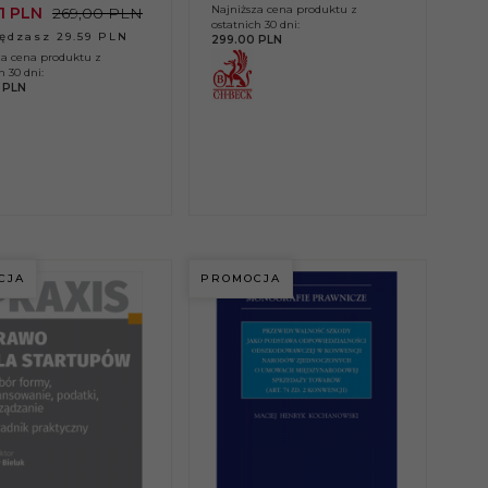
Najniższa cena produktu z
1
PLN
269,00 PLN
ostatnich 30 dni:
ędzasz 29.59 PLN
299.00 PLN
za cena produktu z
h 30 dni:
 PLN
CJA
PROMOCJA