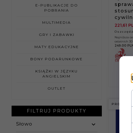
spraw
E-PUBLIKACJE DO
stosu
POBRANIA
cywiln
MULTIMEDIA
221,
61
P
Oszczędz
GRY I ZABAWKI
Najniższa c
ostatnich 30 
249.00 PL
MATY EDUKACYJNE
BONY PODARUNKOWE
KSIĄŻKI W JĘZYKU
ANGIELSKIM
OUTLET
PROMOCJ
FILTRUJ PRODUKTY
Słowo