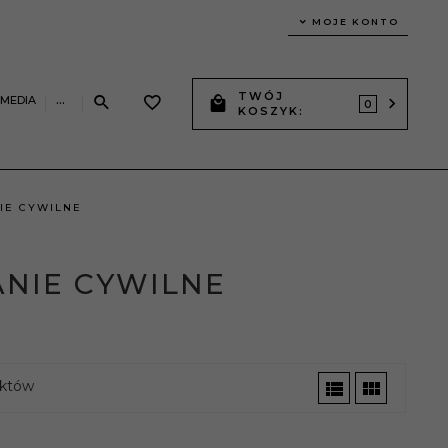
MOJE KONTO
TWÓJ
IMEDIA
...
0
KOSZYK:
IE CYWILNE
NIE CYWILNE
któw