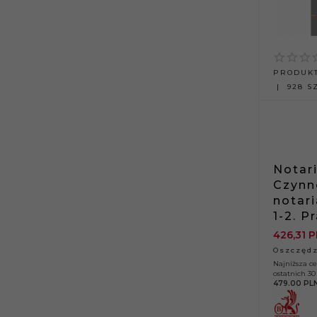
PRODUKT
928 SZ
Notari
Czynn
notar
1-2. P
426,
31
P
Oszczędz
Najniższa c
ostatnich 30 
479.00 PL