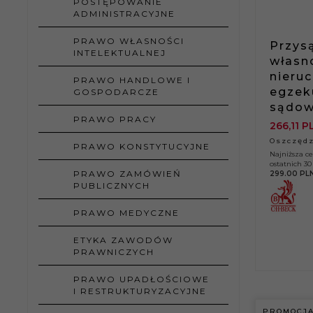
POSTĘPOWANIE
ADMINISTRACYJNE
PRAWO WŁASNOŚCI
Przys
INTELEKTUALNEJ
własn
nieru
PRAWO HANDLOWE I
egzek
GOSPODARCZE
sądow
PRAWO PRACY
266,
11
P
Oszczędz
PRAWO KONSTYTUCYJNE
Najniższa c
ostatnich 30 
PRAWO ZAMÓWIEŃ
299.00 PL
PUBLICZNYCH
PRAWO MEDYCZNE
ETYKA ZAWODÓW
PRAWNICZYCH
PRAWO UPADŁOŚCIOWE
I RESTRUKTURYZACYJNE
PROMOCJ