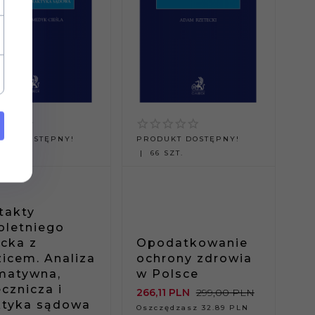
UKT DOSTĘPNY!
PRODUKT DOSTĘPNY!
SZT.
66 SZT.
takty
oletniego
ecka z
Opodatkowanie
zicem. Analiza
ochrony zdrowia
matywna,
w Polsce
cznicza i
266,
11
PLN
299,00 PLN
ktyka sądowa
Oszczędzasz 32.89 PLN