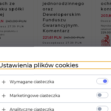
ach ze
jednorodzinnego
och
nku spółki
oraz
kon
ej
Deweloperskim
203,
8
Funduszu
LN
249,00 PLN
Oszcz
Gwarancyjnym.
Najniżs
asz 27.39 PLN
ostatnic
Komentarz
ena produktu z
229.00
dni:
221,
61
PLN
249,00 PLN
N
Oszczędzasz 27.39 PLN
Najniższa cena produktu z
ostatnich 30 dni:
249.00 PLN
Ustawienia plików cookies
Wymagane ciasteczka
A
PROMOCJA
PROMO
Marketingowe ciasteczka
Analityczne ciasteczka