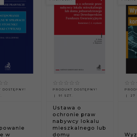
 DOSTĘPNY!
PRODUKT DOSTĘPNY!
PROD
.
91 SZT.
27 
Ustawa o
ochronie praw
nabywcy lokalu
powanie
mieszkalnego lub
ne w
domu
Wyz