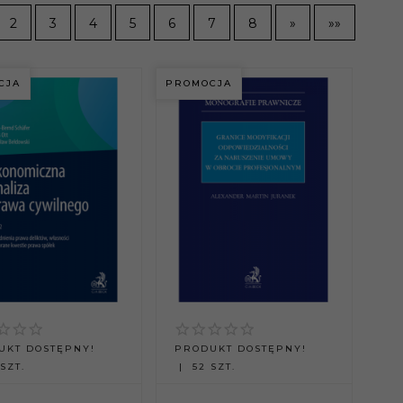
2
3
4
5
6
7
8
»
»»
CJA
PROMOCJA
UKT DOSTĘPNY!
PRODUKT DOSTĘPNY!
SZT.
52 SZT.