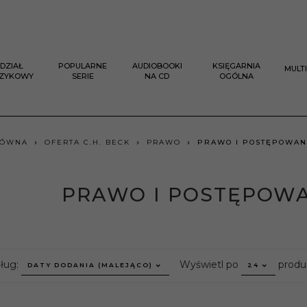
DZIAŁ
POPULARNE
AUDIOBOOKI
KSIĘGARNIA
MULT
ĘZYKOWY
SERIE
NA CD
OGÓLNA
ŁÓWNA
OFERTA C.H. BECK
PRAWO
PRAWO I POSTĘPOWAN
PRAWO I POSTĘPOWA
sort
pop
dług:
Wyświetl po
produ
DATY DODANIA (MALEJĄCO)
24