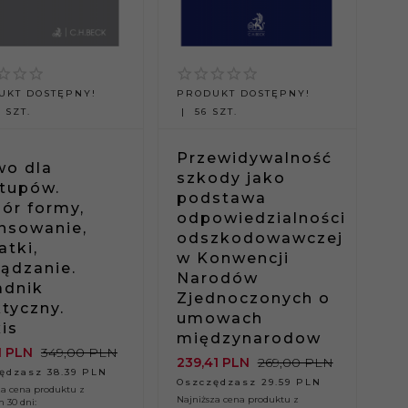
UKT DOSTĘPNY!
PRODUKT DOSTĘPNY!
 SZT.
56 SZT.
Przewidywalność
wo dla
szkody jako
rtupów.
podstawa
ór formy,
odpowiedzialności
ansowanie,
odszkodowawczej
atki,
w Konwencji
ządzanie.
Narodów
adnik
Zjednoczonych o
tyczny.
umowach
is
międzynarodow
1
PLN
349,00 PLN
239,
41
PLN
269,00 PLN
ędzasz 38.39 PLN
Oszczędzasz 29.59 PLN
za cena produktu z
Najniższa cena produktu z
h 30 dni: