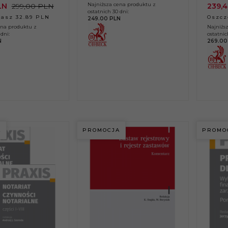
Najniższa cena produktu z
LN
299,00 PLN
239,
4
ostatnich 30 dni:
asz 32.89 PLN
Oszcz
249.00 PLN
ena produktu z
Najniżs
dni:
ostatnic
N
269.00
A
PROMOCJA
PROMO