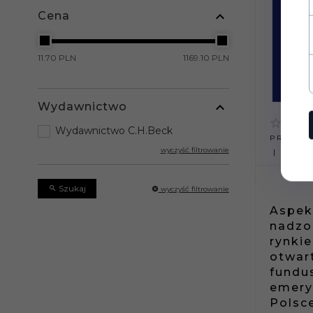
Cena
11.70 PLN
1169.10 PLN
Wydawnictwo
Wydawnictwo C.H.Beck
PRODUKT
wyczyść filtrowanie
65 SZT
Szukaj
wyczyść filtrowanie
Aspek
nadzo
rynki
otwar
fundu
emery
Polsc