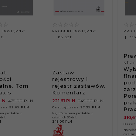
 DOSTĘPNY!
PRODUKT DOSTĘPNY!
PROD
T.
88 SZT.
338
Pra
sta
Wyb
at.
Zastaw
fin
ości
rejestrowy i
pod
ialne. Tom
rejestr zastawów.
zar
raxis
Komentarz
Por
LN
479,00 PLN
221,
61
PLN
249,00 PLN
prak
asz 52.69 PLN
Oszczędzasz 27.39 PLN
Prax
ena produktu z
Najniższa cena produktu z
310,
6
dni:
ostatnich 30 dni:
N
249.00 PLN
Oszcz
Najniżs
ostatnic