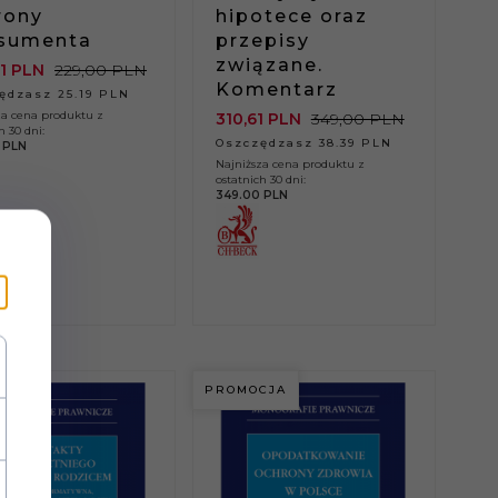
rony
hipotece oraz
sumenta
przepisy
związane.
1
PLN
229,00 PLN
Komentarz
ędzasz 25.19 PLN
za cena produktu z
310,
61
PLN
349,00 PLN
h 30 dni:
Oszczędzasz 38.39 PLN
 PLN
Najniższa cena produktu z
ostatnich 30 dni:
349.00 PLN
CJA
PROMOCJA