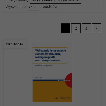
pop
Wyświetl po
produktów
24
1
2
3
»
PROMOCJA