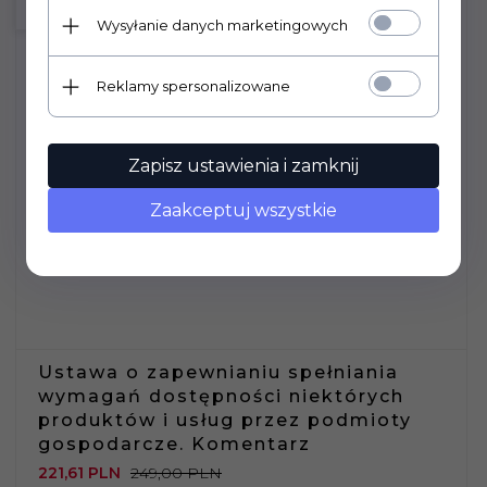
PROMOCJA
Wysyłanie danych marketingowych
Reklamy spersonalizowane
Zapisz ustawienia i zamknij
Zaakceptuj wszystkie
Ustawa o zapewnianiu spełniania
wymagań dostępności niektórych
produktów i usług przez podmioty
gospodarcze. Komentarz
221,
61
PLN
249,00 PLN