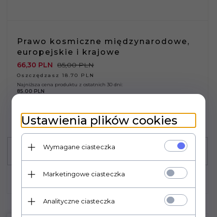
Prawo kosmiczne międzynarodowe,
europejskie i krajowe
66,
30
PLN
85,00 PLN
Oszczędzasz 18.70 PLN
Najniższa cena produktu z ostatnich 30 dni:
85.00 PLN
Ustawienia plików cookies
Wymagane ciasteczka
Marketingowe ciasteczka
Analityczne ciasteczka