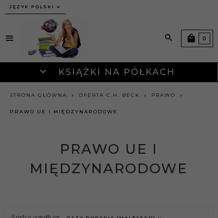
JĘZYK POLSKI
0
KSIĄŻKI NA PÓŁKACH
STRONA GŁÓWNA
OFERTA C.H. BECK
PRAWO
PRAWO UE I MIĘDZYNARODOWE
PRAWO UE I
MIĘDZYNARODOWE
sort
Sortuj według:
DATY DODANIA (MALEJĄCO)