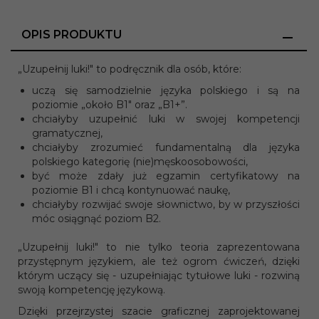
OPIS PRODUKTU
„Uzupełnij luki!" to podręcznik dla osób, które:
uczą się samodzielnie języka polskiego i są na
poziomie „około B1" oraz „B1+”.
chciałyby uzupełnić luki w swojej kompetencji
gramatycznej,
chciałyby zrozumieć fundamentalną dla języka
polskiego kategorię (nie)męskoosobowości,
być może zdały już egzamin certyfikatowy na
poziomie B1 i chcą kontynuować naukę,
chciałyby rozwijać swoje słownictwo, by w przyszłości
móc osiągnąć poziom B2.
„Uzupełnij luki!" to nie tylko teoria zaprezentowana
przystępnym językiem, ale też ogrom ćwiczeń, dzięki
którym uczący się - uzupełniając tytułowe luki - rozwiną
swoją kompetencję językową.
Dzięki przejrzystej szacie graficznej zaprojektowanej