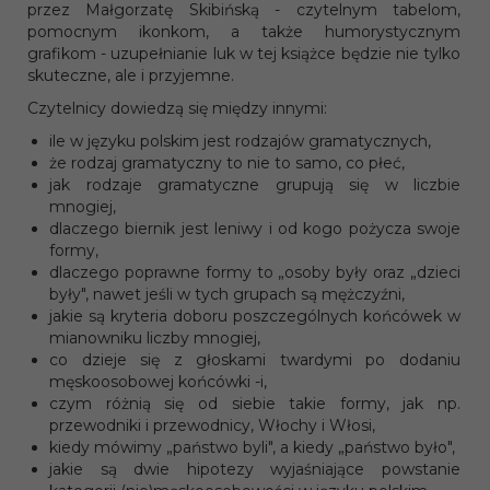
przez Małgorzatę Skibińską - czytelnym tabelom,
pomocnym ikonkom, a także humorystycznym
grafikom - uzupełnianie luk w tej książce będzie nie tylko
skuteczne, ale i przyjemne.
Czytelnicy dowiedzą się między innymi:
ile w języku polskim jest rodzajów gramatycznych,
że rodzaj gramatyczny to nie to samo, co płeć,
jak rodzaje gramatyczne grupują się w liczbie
mnogiej,
dlaczego biernik jest leniwy i od kogo pożycza swoje
formy,
dlaczego poprawne formy to „osoby były oraz „dzieci
były", nawet jeśli w tych grupach są mężczyźni,
jakie są kryteria doboru poszczególnych końcówek w
mianowniku liczby mnogiej,
co dzieje się z głoskami twardymi po dodaniu
męskoosobowej końcówki -i,
czym różnią się od siebie takie formy, jak np.
przewodniki i przewodnicy, Włochy i Włosi,
kiedy mówimy „państwo byli", a kiedy „państwo było",
jakie są dwie hipotezy wyjaśniające powstanie