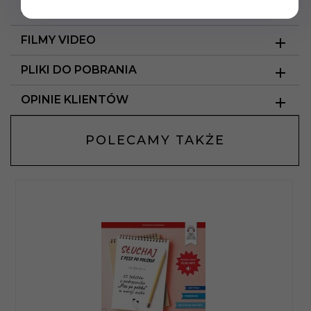
SZCZEGÓŁY PRODUKTU
FILMY VIDEO
PLIKI DO POBRANIA
OPINIE KLIENTÓW
POLECAMY TAKŻE