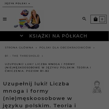
JĘZYK POLSKI
0
KSIĄŻKI NA PÓŁKACH
STRONA GŁÓWNA
POLSKI DLA OBCOKRAJOWCÓW
B1 - THE THRESHOLD
UZUPEŁNIJ LUKI! LICZBA MNOGA I FORMY
(NIE)MĘSKOOSOBOWE W JĘZYKU POLSKIM. TEORIA I
ĆWICZENIA. POZIOM B1-B2
Uzupełnij luki! Liczba
mnoga i formy
(nie)męskoosobowe w
języku polskim. Teoria i