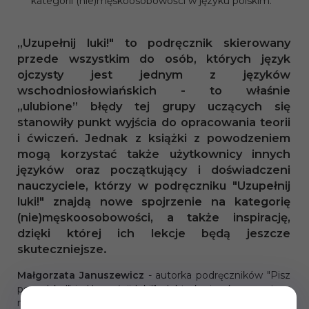
kategorii (nie)męskoosobowości w języku polskim.
„Uzupełnij luki!" to podręcznik skierowany
przede wszystkim do osób, których język
ojczysty jest jednym z języków
wschodniosłowiańskich - to właśnie
„ulubione” błędy tej grupy uczących się
stanowiły punkt wyjścia do opracowania teorii
i ćwiczeń. Jednak z książki z powodzeniem
mogą korzystać także użytkownicy innych
języków oraz początkujący i doświadczeni
nauczyciele, którzy w podręczniku "Uzupełnij
luki!" znajdą nowe spojrzenie na kategorię
(nie)męskoosobowości, a także inspirację,
dzięki której ich lekcje będą jeszcze
skuteczniejsze.
Małgorzata Januszewicz
- autorka podręczników "Pisz
po polsku!" i „Uzupełnij luki!", doktorka językoznawstwa,
nauczycielka języka polskiego jako obcego z