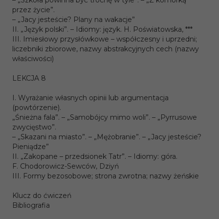
– „Szkoła powinna być trochę w tyle”. – „Z komórką
przez życie”.
– „Jacy jesteście? Plany na wakacje”
II. „Język polski”. – Idiomy: język. H. Poświatowska, ***
III. Imiesłowy przysłówkowe – współczesny i uprzedni;
liczebniki zbiorowe, nazwy abstrakcyjnych cech (nazwy
właściwości)
LEKCJA 8
I. Wyrażanie własnych opinii lub argumentacja
(powtórzenie).
„Śnieżna fala”. – „Samobójcy mimo woli”. – „Pyrrusowe
zwycięstwo”.
– „Skazani na miasto”. – „Mężobranie”. – „Jacy jesteście?
Pieniądze”
II. „Zakopane – przedsionek Tatr”. – Idiomy: góra.
F. Chodorowicz-Sewców, Dziyń
III. Formy bezosobowe; strona zwrotna; nazwy żeńskie
Klucz do ćwiczeń
Bibliografia