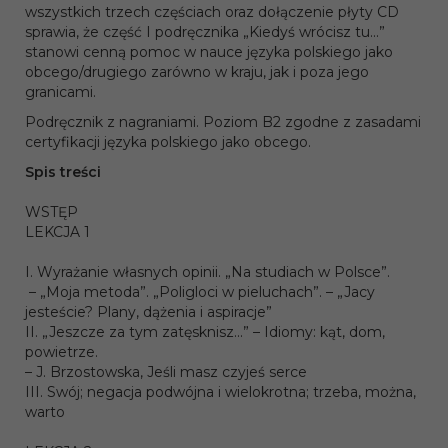
wszystkich trzech częściach oraz dołączenie płyty CD
sprawia, że część I podręcznika „Kiedyś wrócisz tu...”
stanowi cenną pomoc w nauce języka polskiego jako
obcego/drugiego zarówno w kraju, jak i poza jego
granicami.
Podręcznik z nagraniami. Poziom B2 zgodne z zasadami
certyfikacji języka polskiego jako obcego.
Spis treści
WSTĘP
LEKCJA 1
I. Wyrażanie własnych opinii. „Na studiach w Polsce”.
– „Moja metoda”. „Poligloci w pieluchach”. – „Jacy
jesteście? Plany, dążenia i aspiracje”
II. „Jeszcze za tym zatęsknisz...” – Idiomy: kąt, dom,
powietrze.
– J. Brzostowska, Jeśli masz czyjeś serce
III. Swój; negacja podwójna i wielokrotna; trzeba, można,
warto