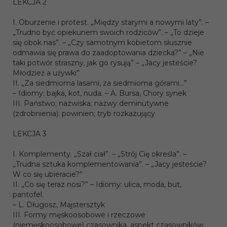
LEKCJA 2
I. Oburzenie i protest. „Między starymi a nowymi laty”. –
„Trudno być opiekunem swoich rodziców”. – „To dzieje
się obok nas”. – „Czy samotnym kobietom słusznie
odmawia się prawa do zaadoptowania dziecka?” – „Nie
taki potwór straszny, jak go rysują” – „Jacy jesteście?
Młodzież a używki”
II. „Za siedmioma lasami, za siedmioma górami...”
– Idiomy: bajka, kot, nuda. – A. Bursa, Chory synek
III. Państwo; nazwiska; nazwy deminutywne
(zdrobnienia); powinien; tryb rozkazujący
LEKCJA 3
I. Komplementy. „Szał ciał”. – „Strój Cię określa”. –
„Trudna sztuka komplementowania”. – „Jacy jesteście?
W co się ubieracie?”
II. „Co się teraz nosi?” – Idiomy: ulica, moda, but,
pantofel.
– L. Długosz, Majstersztyk
III. Formy męskoosobowe i rzeczowe
(niemęskoosobowe) czasownika, aspekt czasowników,