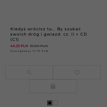
Kiedyś wrócisz tu... By szukać
swoich dróg i gwiazd. cz. II + CD
(C1)
44,
25
PLN
59,00 PLN
Oszczędzasz 14.75 PLN