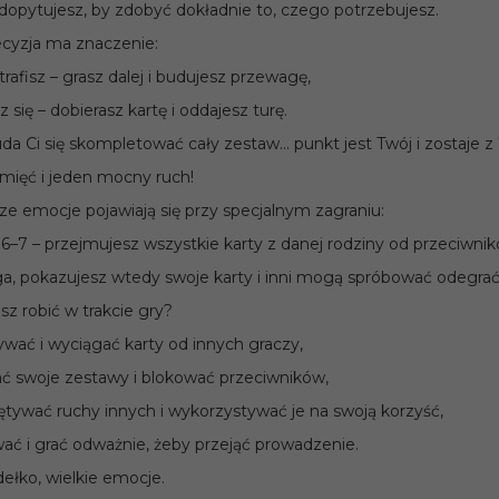
 dopytujesz, by zdobyć dokładnie to, czego potrzebujesz.
2026
cji:
cyzja ma znaczenie:
OSTĘPNY!
99
PRODUKT DOSTĘPNY!
19
trafisz – grasz dalej i budujesz przewagę,
z się – dobierasz kartę i oddajesz turę.
epetytorium
niemieckiego Z
uda Ci się skompletować cały zestaw… punkt jest Twój i zostaje z
Matematyka. Kącik
ki
amięć i jeden mocny ruch!
olimpijski. Część II.
dniozaawansow
Algebra
ze emocje pojawiają się przy specjalnym zagraniu:
21,
92
PLN
sowanych B1/C1
7 – przejmujesz wszystkie karty z danej rodziny od przeciwnikó
Cena rynkowa:
31.50 PLN
a, pokazujesz wtedy swoje karty i inni mogą spróbować odegrać
a:
114.00 PLN
z robić w trakcie gry?
ywać i wyciągać karty od innych graczy,
ć swoje zestawy i blokować przeciwników,
ętywać ruchy innych i wykorzystywać je na swoją korzyść,
wać i grać odważnie, żeby przejąć prowadzenie.
ełko, wielkie emocje.