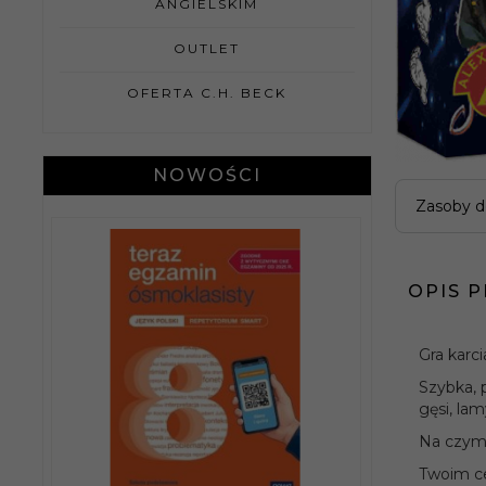
ANGIELSKIM
OUTLET
OFERTA C.H. BECK
NOWOŚCI
Zasoby d
OPIS 
Gra karc
Szybka, 
gęsi, lam
Na czym 
Wydaw
Twoim ce