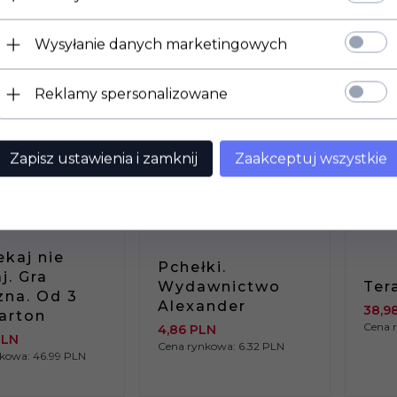
Wysyłanie danych marketingowych
Reklamy spersonalizowane
Zapisz ustawienia i zamknij
Zaakceptuj wszystkie
T DOSTĘPNY!
PRODUKT DOSTĘPNY!
PROD
.
171 SZT.
18 
kaj nie
Pchełki.
j. Gra
Wydawnictwo
Ter
zna. Od 3
Alexander
38,
9
Karton
Cena 
4,
86
PLN
PLN
Cena rynkowa:
6.32 PLN
nkowa:
46.99 PLN