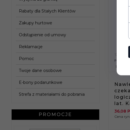
Rabaty dla Stałych Klientów
Zakupy hurtowe
Odstąpienie od umowy
Reklamacje
Pomoc
PRODUK
9 SZT
Twoje dane osobowe
E-bony podarunkowe
Nawle
czeka
Strefa z materiałami do pobrania
logic
lat. 
36,
08
PROMOCJE
Cena ry