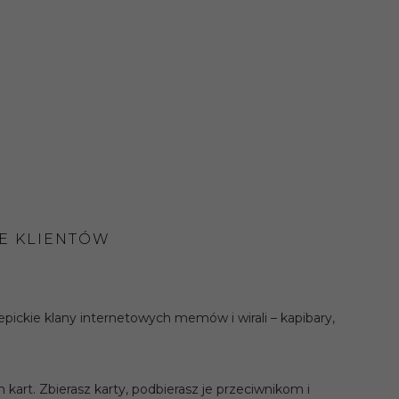
IE KLIENTÓW
epickie klany internetowych memów i wirali – kapibary,
kart. Zbierasz karty, podbierasz je przeciwnikom i