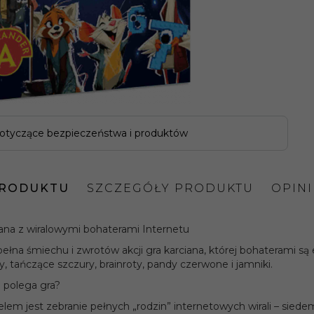
otyczące bezpieczeństwa i produktów
PRODUKTU
SZCZEGÓŁY PRODUKTU
OPIN
iana z wiralowymi bohaterami Internetu
pełna śmiechu i zwrotów akcji gra karciana, której bohaterami są 
y, tańczące szczury, brainroty, pandy czerwone i jamniki.
polega gra?
ca:
Alexander
lem jest zebranie pełnych „rodzin” internetowych wirali – siedem 