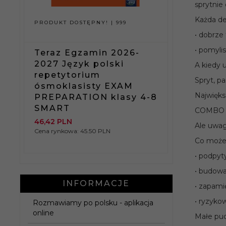
Rok
sprytnie
publika
Każda de
PRODUKT DOSTĘPNY!
999
PRODUKT D
• dobrze 
• pomylis
Teraz Egzamin 2026-
Nowe R
2027 Język polski
języka 
A kiedy 
repetytorium
gramaty
Spryt, p
ę
ósmoklasisty EXAM
dlaśre
Najwięks
PREPARATION klasy 4-8
anych i
SMART
zaawan
COMBO 6–
46,
42
PLN
115,
60
PLN
Ale uwag
Cena rynkowa:
45.50 PLN
Cena rynkow
Co możes
• podpyt
• budowa
INFORMACJE
• zapami
• ryzyko
Rozmawiamy po polsku - aplikacja
online
Małe pud