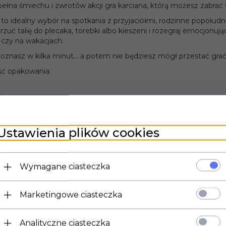
pełna śmiechu i zwrotów akcji gra karciana, którą możesz zabrać
” to idealny wybór na spotkania z przyjaciółmi, rodzinne popołudn
zuć talię do plecaka, torebki albo kieszeni i rozegraj emocjonuj
 czy na wakacjach.
oznasz w kilka minut… a potem nie będziesz mógł przestać grać
ć opakowania:
ja.
Ustawienia plików cookies
POLECAMY TA
Wymagane ciasteczka
Marketingowe ciasteczka
Analityczne ciasteczka