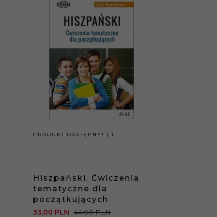
PRODUKT DOSTĘPNY!
1
PRODUKT D
Espańol
Hiszpański. Ćwiczenia
tematyc
tematyczne dla
e z ćwi
początkujących
Odkryj 
33,
00
PLN
44,00 PLN