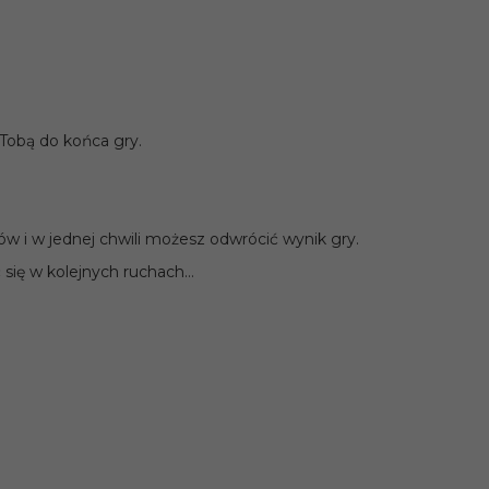
PRODUKT DOSTĘPNY!
49
PRODUKT
 Tobą do końca gry.
Miasto niespokojnych
Grom i
dusz
Martwe
40,
91
PLN
44,
63
PL
Cena rynkowa:
54.99 PLN
Cena rynk
w i w jednej chwili możesz odwrócić wynik gry.
 się w kolejnych ruchach…