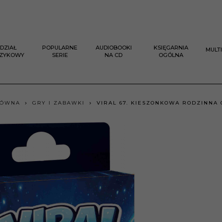
DZIAŁ
POPULARNE
AUDIOBOOKI
KSIĘGARNIA
MULT
ĘZYKOWY
SERIE
NA CD
OGÓLNA
ŁÓWNA
GRY I ZABAWKI
VIRAL 67. KIESZONKOWA RODZINNA