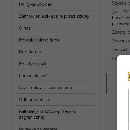
Szybka, 
Polityka Cookies
„Viral 67
Zamówienia składane przez szkoły
bawić. Wr
przerwie
O nas
Zasady p
Kontakt i dane firmy
Zawartoś
• 55 kart,
Regulamin
• instrukc
Koszty wysyłki
Formy płatności
Czas realizacji zamówienia
Odbiór osobisty
Kalkulacja kosztów przesyłki
zagranicznej
Wysyłka za granicę