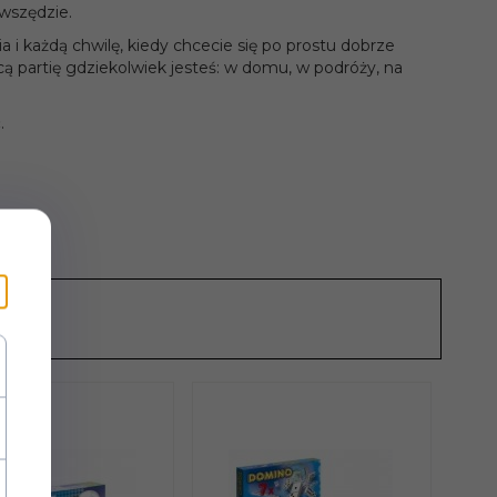
 wszędzie.
ia i każdą chwilę, kiedy chcecie się po prostu dobrze
ącą partię gdziekolwiek jesteś: w domu, w podróży, na
.
KŻE