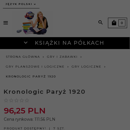
JĘZYK POLSKI
0
KSIĄŻKI NA PÓŁKACH
STRONA GŁÓWNA
GRY I ZABAWKI
GRY PLANSZOWE I LOGICZNE
GRY LOGICZNE
KRONOLOGIC PARYŻ 1920
Kronologic Paryż 1920
96,
25
PLN
Cena rynkowa:
111.56 PLN
PRODUKT DOSTĘPNY!
7 SZT.