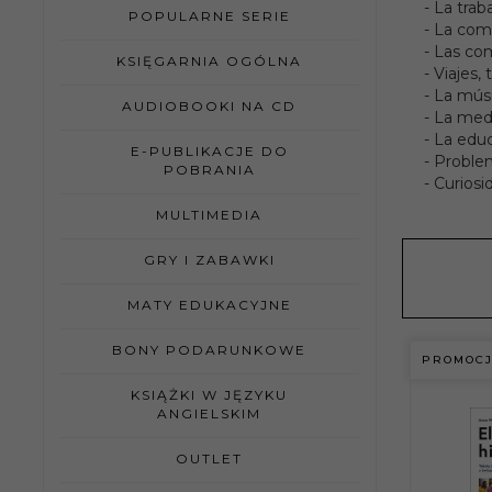
- La traba
stron:
POPULARNE SERIE
- La com
- Las co
Forma
KSIĘGARNIA OGÓLNA
- Viajes,
- La músi
AUDIOBOOKI NA CD
- La medi
ISBN:
- La educ
E-PUBLIKACJE DO
- Proble
POBRANIA
- Curiosi
MULTIMEDIA
GRY I ZABAWKI
MATY EDUKACYJNE
BONY PODARUNKOWE
PROMOC
KSIĄŻKI W JĘZYKU
ANGIELSKIM
OUTLET