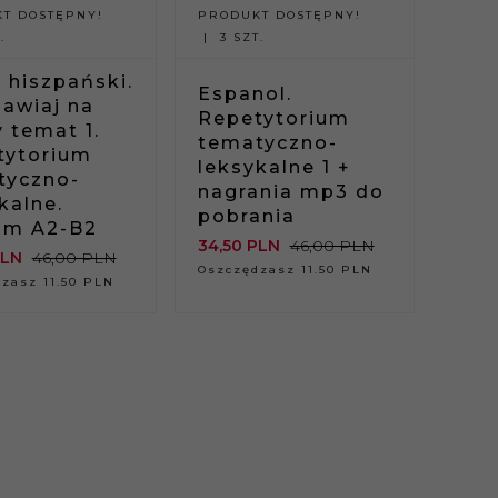
T DOSTĘPNY!
PRODUKT DOSTĘPNY!
.
3 SZT.
 hiszpański.
Espanol.
awiaj na
Repetytorium
 temat 1.
tematyczno-
tytorium
leksykalne 1 +
tyczno-
nagrania mp3 do
kalne.
pobrania
om A2-B2
34,
50
PLN
46,00 PLN
LN
46,00 PLN
Oszczędzasz 11.50 PLN
zasz 11.50 PLN