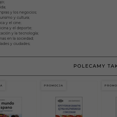
jo;
ida;
mpras y los negocios;
t:
16,5 x 23,5
 turismo y cultura;
ca y el cine;
978-83-63685-38-6
cina y el deporte;
ación y la tecnología;
mas en la sociedad;
dades y ciudades;
POLECAMY TA
JA
PROMOCJA
PROMO