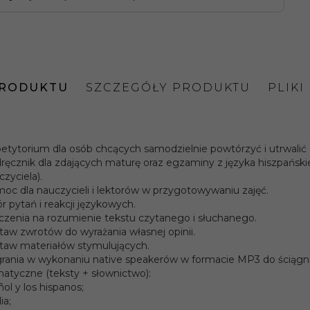
PRODUKTU
SZCZEGÓŁY PRODUKTU
PLIKI
6441521-738-63942
etytorium dla osób chcących samodzielnie powtórzyć i utrwalić
ręcznik dla zdających maturę oraz egzaminy z języka hiszpańskie
zyciela).
y:
Ivan Medel Lopez, Żaneta Mionskowska
oc dla nauczycieli i lektorów w przygotowywaniu zajęć.
r pytań i reakcji językowych.
czenia na rozumienie tekstu czytanego i słuchanego.
2015
ia:
taw zwrotów do wyrażania własnej opinii.
taw materiałów stymulujących.
rania w wykonaniu native speakerów w formacie MP3 do ściągnięc
miękka
matyczne (teksty + słownictwo):
y:
ñol y los hispanos;
ia;
110