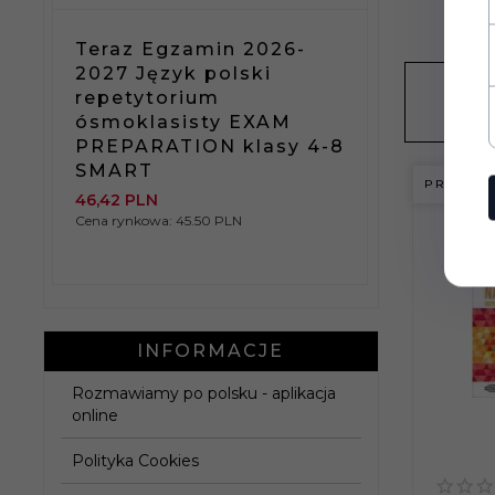
Teraz Egzamin 2026-
Nowe R
2027 Język polski
języka 
repetytorium
gramaty
ę
ósmoklasisty EXAM
dlaśre
PREPARATION klasy 4-8
anych i
SMART
zaawan
PROMOC
46,
42
PLN
115,
60
PLN
Cena rynkowa:
45.50 PLN
Cena rynkow
INFORMACJE
Rozmawiamy po polsku - aplikacja
online
Polityka Cookies