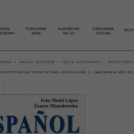
DZIAŁ
POPULARNE
AUDIOBOOKI
KSIĘGARNIA
MULT
ĘZYKOWY
SERIE
NA CD
OGÓLNA
ŁÓWNA
NAUKA JĘZYKÓW
JĘZYK HISZPAŃSKI
REPETYTORI
REPETYTORIUM TEMATYCZNO-LEKSYKALNE 2 + NAGRANIA MP3 DO
A