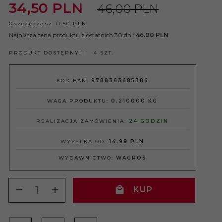
34,
50
PLN
46,00 PLN
Oszczędzasz 11.50 PLN
Najniższa cena produktu z ostatnich 30 dni:
46.00 PLN
PRODUKT DOSTĘPNY!
4 SZT.
KOD EAN:
9788363685386
WAGA PRODUKTU:
0.210000
KG
REALIZACJA ZAMÓWIENIA:
24 GODZIN
WYSYŁKA OD:
14.99 PLN
WYDAWNICTWO:
WAGROS
KUP
TERAZ!