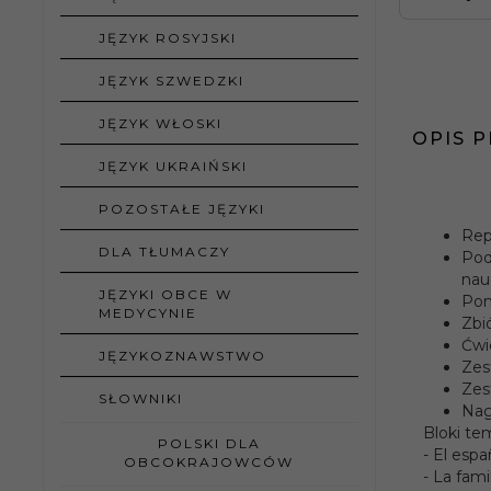
JĘZYK ROSYJSKI
JĘZYK SZWEDZKI
JĘZYK WŁOSKI
OPIS 
JĘZYK UKRAIŃSKI
POZOSTAŁE JĘZYKI
159
Rep
DLA TŁUMACZY
Pod
nauc
Autorz
JĘZYKI OBCE W
Pom
MEDYCYNIE
Zbió
Rok
Ćwi
JĘZYKOZNAWSTWO
wydan
Zes
Zes
SŁOWNIKI
Nag
Rodzaj
Bloki te
opraw
POLSKI DLA
- El espa
OBCOKRAJOWCÓW
- La famil
Ilość