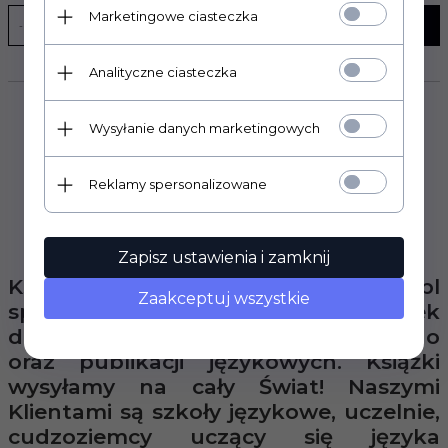
Marketingowe ciasteczka
WYŚLIJ
Analityczne ciasteczka
Wysyłanie danych marketingowych
Reklamy spersonalizowane
Zapisz ustawienia i zamknij
Księgarnia internetowa Poltax.waw.pl
Zaakceptuj wszystkie
specjalizuje się w dystrybucji książek
do nauki języka polskiego jako obcego
oraz publikacji językowych. Książki
wysyłamy na cały Świat! Naszymi
Klientami są szkoły językowe, uczelnie,
cudzoziemcy uczący się języka