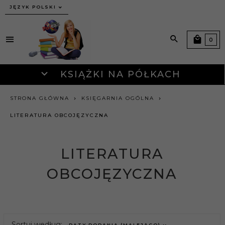
JĘZYK POLSKI
0
KSIĄŻKI NA PÓŁKACH
STRONA GŁÓWNA
KSIĘGARNIA OGÓLNA
LITERATURA OBCOJĘZYCZNA
LITERATURA
OBCOJĘZYCZNA
sort
Sortuj według:
DATY DODANIA (MALEJĄCO)