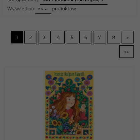
pop
Wyświetl po
produktów
24
1
2
3
4
5
6
7
8
»
»»