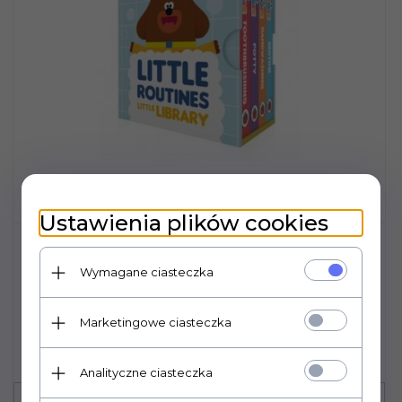
Ustawienia plików cookies
Hey Duggee. Little Routines Little
Wymagane ciasteczka
Library
24,
55
PLN
Marketingowe ciasteczka
Cena rynkowa:
33.00 PLN
Analityczne ciasteczka