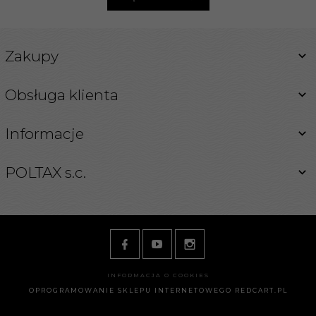
Zakupy
Obsługa klienta
Informacje
POLTAX s.c.
INFORMACJA O COOKIES
OPROGRAMOWANIE SKLEPU INTERNETOWEGO
REDCART.PL
ksiegarnia@poltax.waw.pl