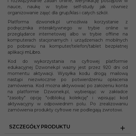
i rozwiązywanie zadań online, weryfikację postępów w
nauce, naukę w trybie self-study jak również
organizowanie zajęć dla grup/klas i całych szkół.
Platforma dzwonek.pl umożliwia korzystanie z
podręcznika interaktywnego w trybie online w
przeglądarce internetowej albo w trybie offline na
komputerach stacjonarnych i urządzeniach mobilnych
po pobraniu na komputer/telefon/tablet bezpłatnej
aplikacji
mLibro
.
Kod do wykorzystania na cyfrowej platformie
edukacyjnej Dzwonek.pl ważny jest przez 920 dni od
momentu aktywacji. Wysyłka kodu drogą mailową
nastąpi niezwłocznie po potwierdzeniu opłacenia
zamówienia. Kod można aktywować po założeniu konta
na platformie Dzwonek.pl, wybierając w zakładce
"zasoby" opcję "odblokuj kolekcję" i wpisując kod
aktywacyjny w odpowiednim polu. Po zrealizowaniu
zamówienia produkty cyfrowe nie podlegają zwrotowi.
SZCZEGÓŁY PRODUKTU