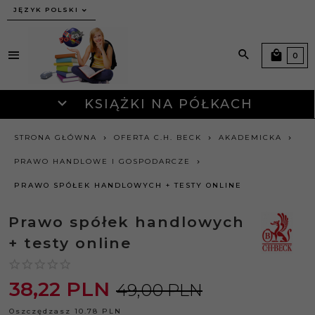
JĘZYK POLSKI
0
KSIĄŻKI NA PÓŁKACH
STRONA GŁÓWNA
OFERTA C.H. BECK
AKADEMICKA
PRAWO HANDLOWE I GOSPODARCZE
PRAWO SPÓŁEK HANDLOWYCH + TESTY ONLINE
Prawo spółek handlowych
+ testy online
38,
22
PLN
49,00 PLN
Oszczędzasz 10.78 PLN