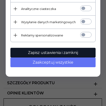
w spółkach
: łączenie się, podział i przekształcenia oraz
przepisy karne
dotyczące spółek handlowych.
Analityczne ciasteczka
Treści przedstawiono w przejrzystej formie
tabel,
schematów i zestawień
, co ułatwia zapamiętywanie
Wysyłanie danych marketingowych
oraz umożliwia porównanie instytucji prawnych.
Konkretne przykłady
pokazują, jak zastosować zdobytą
wiedzę w praktyce. Dzięki temu książka pozwala nie
Reklamy spersonalizowane
tylko
poznać teorię
, lecz także
rozwija umiejętności jej
praktycznego wykorzystania
.
Stan prawny: 1 kwietnia 2025 r.
Zapisz ustawienia i zamknij
Gdy już opanujesz i utrwalisz materiał,
sprawdź swoją
wiedzę, rozwiązując testy online
z zakresu prawa
Zaakceptuj wszystkie
handlowego i gospodarczego, do których otrzymujesz
dostęp razem z książką.
SZCZEGÓŁY PRODUKTU
OPINIE KLIENTÓW