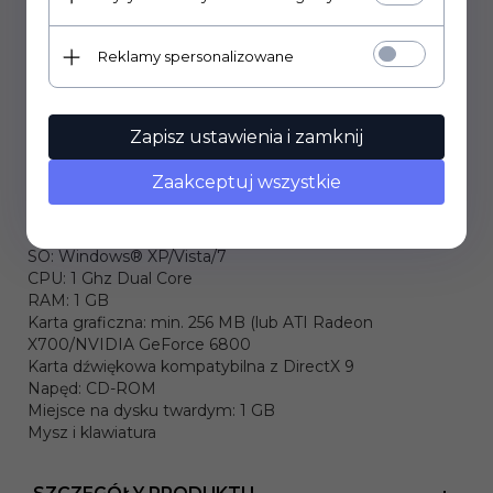
CECHY PROGRAMU:
Reklamy spersonalizowane
- rozwija inteligencję oraz intuicję
- realistyczna fizyka
- wspaniała, pełna kolorów grafika 3D
Zapisz ustawienia i zamknij
- rozbudowany edytor poziomów - sam stwórz swoją
zagadkę
Zaakceptuj wszystkie
WYMAGANIA:
SO: Windows® XP/Vista/7
CPU: 1 Ghz Dual Core
RAM: 1 GB
Karta graficzna: min. 256 MB (lub ATI Radeon
X700/NVIDIA GeForce 6800
Karta dźwiękowa kompatybilna z DirectX 9
Napęd: CD-ROM
Miejsce na dysku twardym: 1 GB
Mysz i klawiatura