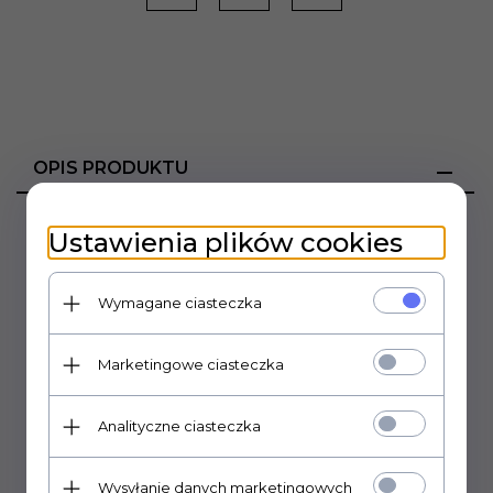
OPIS PRODUKTU
Wciel się w wynalazcę i zbuduj szalone maszyny!
Ustawienia plików cookies
Wykorzystuj różnorodne przedmioty i mechanizmy do
tworzenia długich reakcji łańcuchowych.
Wymagane ciasteczka
Użyj ognia, wody i wiatru aby odkryć i rozwiązać
niesamowite zagadki i zadania jakie staną przed Tobą!
Marketingowe ciasteczka
Wciel się w prawdziwego konstruktora - wynalazcę i
ukończ aż 100 poziomów.
Analityczne ciasteczka
Każde zadanie ma wiele możliwych rozwiązań, toteż
możesz wykazać się pomysłowością.
Wysyłanie danych marketingowych