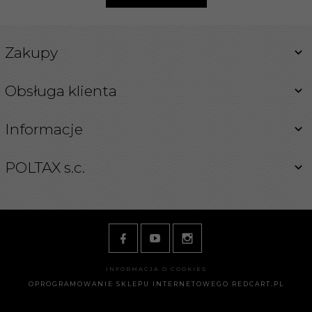
Zakupy
Obsługa klienta
Informacje
POLTAX s.c.
INFORMACJA O COOKIES
OPROGRAMOWANIE SKLEPU INTERNETOWEGO
REDCART.PL
ksiegarnia@poltax.waw.pl