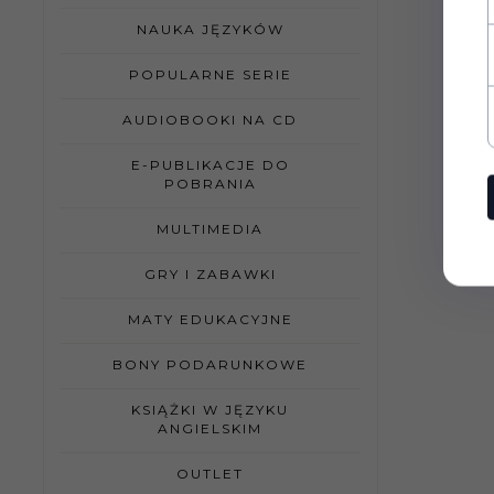
NAUKA JĘZYKÓW
POPULARNE SERIE
AUDIOBOOKI NA CD
E-PUBLIKACJE DO
POBRANIA
MULTIMEDIA
GRY I ZABAWKI
MATY EDUKACYJNE
BONY PODARUNKOWE
KSIĄŻKI W JĘZYKU
ANGIELSKIM
OUTLET