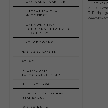
WYCINANKI. NAKLEJKI
1. Sprawdź 
2. Jeżeli z
LITERATURA DLA
3. Podaj og
MŁODZIEŻY
zaawansowa
WYDAWNICTWA
POPULARNE DLA DZIECI
I MŁODZIEŻY
KOLOROWANKI
NAGRODY SZKOLNE
ATLASY
PRZEWODNIKI
TURYSTYCZNE. MAPY
BELETRYSTYKA
DOM. OGRÓD. HOBBY.
REKREACJA
IKONOGRAFIA