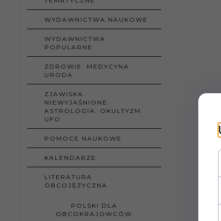
TEMATYCZNE
WYDAWNICTWA NAUKOWE
WYDAWNICTWA
POPULARNE
ZDROWIE. MEDYCYNA.
URODA
ZJAWISKA
NIEWYJAŚNIONE.
ASTROLOGIA. OKULTYZM.
UFO
POMOCE NAUKOWE
KALENDARZE
LITERATURA
OBCOJĘZYCZNA
POLSKI DLA
OBCOKRAJOWCÓW