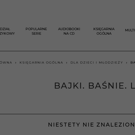
DZIAŁ
POPULARNE
AUDIOBOOKI
KSIĘGARNIA
MULT
ĘZYKOWY
SERIE
NA CD
OGÓLNA
ŁÓWNA
KSIĘGARNIA OGÓLNA
DLA DZIECI I MŁODZIEŻY
B
BAJKI. BAŚNIE.
NIESTETY NIE ZNALEZIO