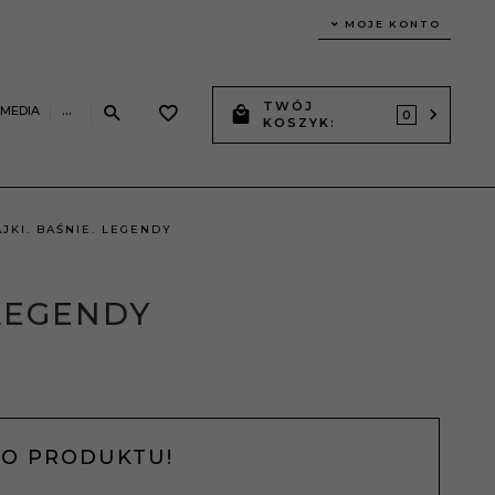
MOJE KONTO
TWÓJ
IMEDIA
...
0
KOSZYK:
AJKI. BAŚNIE. LEGENDY
 LEGENDY
NO PRODUKTU!