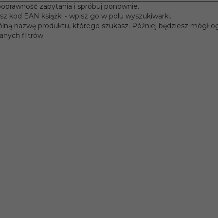
poprawność zapytania i spróbuj ponownie.
nasz kod EAN książki - wpisz go w polu wyszukiwarki.
ólną nazwę produktu, którego szukasz. Później będziesz mógł og
nych filtrów.