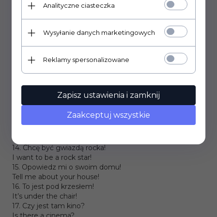
Has it got a tail?
Analityczne ciasteczka
7. Jakie to zwierzę?
What animal is it?
8. Wszystkie psy mają ogony!
Wysyłanie danych marketingowych
All dogs have got tails!
9. On jest bardzo wysoki!
Reklamy spersonalizowane
He is very tall!
10. To jest moja rodzina!
This is my family!
11. Lubię ser
Zapisz ustawienia i zamknij
I like cheese
12. Czy potrzebujemy bananów?
Zaakceptuj wszystkie
Do we need bananas?
13. Chodźmy na zakupy!
Let’s go shopping!
14. Chcę być gwiazdą rocka!
I want to be a rock star!
15. Opowiedz mi o swoim domu!
Tell me about your house!
16. To jest pod krzesłem!
It’s under the chair!
17. Czy jest tam kino?
Is there a cinema?