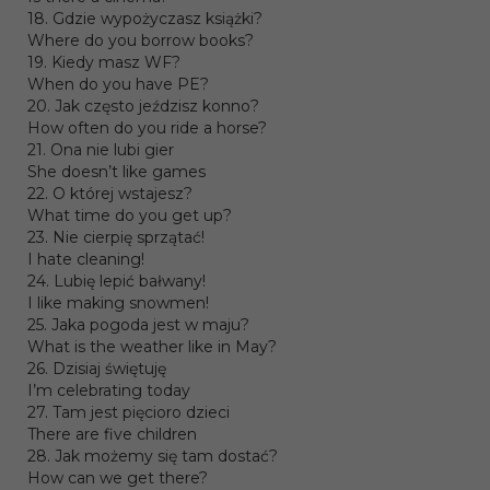
18. Gdzie wypożyczasz książki?
Where do you borrow books?
19. Kiedy masz WF?
When do you have PE?
20. Jak często jeździsz konno?
How often do you ride a horse?
21. Ona nie lubi gier
She doesn’t like games
22. O której wstajesz?
What time do you get up?
23. Nie cierpię sprzątać!
I hate cleaning!
24. Lubię lepić bałwany!
I like making snowmen!
25. Jaka pogoda jest w maju?
What is the weather like in May?
26. Dzisiaj świętuję
I’m celebrating today
27. Tam jest pięcioro dzieci
There are five children
28. Jak możemy się tam dostać?
How can we get there?