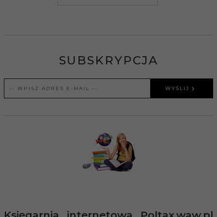
SUBSKRYPCJA
WYŚLIJ
Księgarnia internetowa Poltax.waw.pl