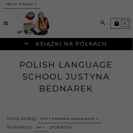
JĘZYK POLSKI
0
KSIĄŻKI NA PÓŁKACH
POLISH LANGUAGE
SCHOOL JUSTYNA
BEDNAREK
sort
Sortuj według:
DATY DODANIA (MALEJĄCO)
pop
Wyświetl po
produktów
24