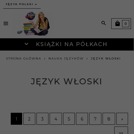
JĘZYK POLSKI
0
KSIĄŻKI NA PÓŁKACH
STRONA GŁÓWNA
NAUKA JĘZYKÓW
JĘZYK WŁOSKI
JĘZYK WŁOSKI
1
2
3
4
5
6
7
8
»
»»